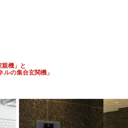
室親機」と
ネルの集合玄関機」